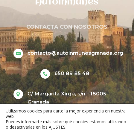
Autoinmunes
CONTACTA CON NOSOTROS
contacto@autoinmunesgranada.org

650 89 85 48

C/ Margarita Xirgú, s/n - 18005

Granada
Utilizamos cookies para darte la mejor experiencia en nuestra
web.
Puedes informarte más sobre qué cookies estamos utilizando
o desactivarlas en los
AJUSTES
.