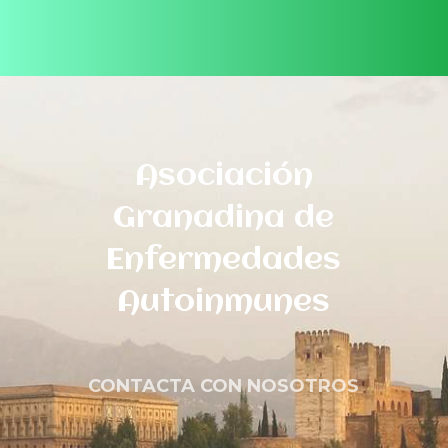
Asociación
Granadina de
Enfermedades
Autoinmunes
CONTACTA CON NOSOTROS